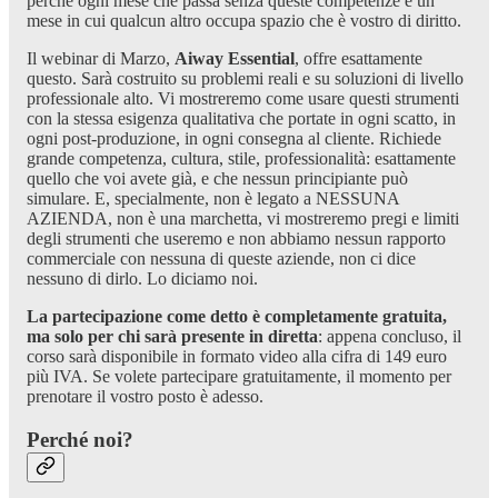
perché ogni mese che passa senza queste competenze è un
mese in cui qualcun altro occupa spazio che è vostro di diritto.
Il webinar di Marzo,
Aiway Essential
, offre esattamente
questo. Sarà costruito su problemi reali e su soluzioni di livello
professionale alto. Vi mostreremo come usare questi strumenti
con la stessa esigenza qualitativa che portate in ogni scatto, in
ogni post-produzione, in ogni consegna al cliente. Richiede
grande competenza, cultura, stile, professionalità: esattamente
quello che voi avete già, e che nessun principiante può
simulare. E, specialmente, non è legato a NESSUNA
AZIENDA, non è una marchetta, vi mostreremo pregi e limiti
degli strumenti che useremo e non abbiamo nessun rapporto
commerciale con nessuna di queste aziende, non ci dice
nessuno di dirlo. Lo diciamo noi.
La partecipazione come detto è completamente gratuita,
ma solo per chi sarà presente in diretta
: appena concluso, il
corso sarà disponibile in formato video alla cifra di 149 euro
più IVA. Se volete partecipare gratuitamente, il momento per
prenotare il vostro posto è adesso.
Perché noi?