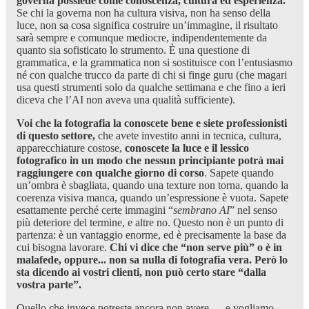
governa possiede come conoscenza, cultura ed esperienza.
Se chi la governa non ha cultura visiva, non ha senso della
luce, non sa cosa significa costruire un’immagine, il risultato
sarà sempre e comunque mediocre, indipendentemente da
quanto sia sofisticato lo strumento. È una questione di
grammatica, e la grammatica non si sostituisce con l’entusiasmo
né con qualche trucco da parte di chi si finge guru (che magari
usa questi strumenti solo da qualche settimana e che fino a ieri
diceva che l’AI non aveva una qualità sufficiente).
Voi che la fotografia la conoscete bene e siete professionisti
di questo settore,
che avete investito anni in tecnica, cultura,
apparecchiature costose,
conoscete la luce e il lessico
fotografico in un modo che nessun principiante potrà mai
raggiungere con qualche giorno di corso
. Sapete quando
un’ombra è sbagliata, quando una texture non torna, quando la
coerenza visiva manca, quando un’espressione è vuota. Sapete
esattamente perché certe immagini “
sembrano AI
” nel senso
più deteriore del termine, e altre no. Questo non è un punto di
partenza: è un vantaggio enorme, ed è precisamente la base da
cui bisogna lavorare.
Chi vi dice che “non serve più” o è in
malafede, oppure... non sa nulla di fotografia vera. Però lo
sta dicendo ai vostri clienti, non può certo stare “dalla
vostra parte”.
Quello che invece potreste ancora non avere — e vogliamo