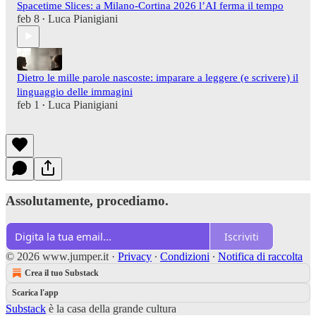
Spacetime Slices: a Milano-Cortina 2026 l’AI ferma il tempo
feb 8
Luca Pianigiani
•
Dietro le mille parole nascoste: imparare a leggere (e scrivere) il
linguaggio delle immagini
feb 1
Luca Pianigiani
•
Assolutamente, procediamo.
Iscriviti
© 2026 www.jumper.it
·
Privacy
∙
Condizioni
∙
Notifica di raccolta
Crea il tuo Substack
Scarica l'app
Substack
è la casa della grande cultura