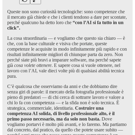
Queste non sono curiosità tecnologiche: sono competenze che
il mercato già chiede e che i clienti tendono a dare per scontate,
perché qualcuno ha detto loro che
“con l’AI si fa tutto in un
click”.
La cosa straordinaria — e vogliamo che questo sia chiaro — è
che, con la base culturale e visiva che portate, queste
competenze le acquisite in modo infinitamente più rapido e con
risultati infinitamente migliori di chiunque parta da zero. Non
perché siate più bravi a imparare software, ma perché sapete
già
cosa volete ottenere
. E sapere cosa si vuole ottenere, nel
lavoro con l’AI, vale dieci volte più di qualsiasi abilità tecnica
pura.
C’è qualcosa che osserviamo da anni e che dobbiamo dire
senza giri di parole: il mercato della fotografia professionale è
pieno di predatori — di chi cerca di sottrarre lavoro e valore a
chi lo fa con competenza — e la sfida non è solo tecnica. È
strategica, commerciale, identitaria.
Costruire una
competenza AI solida, di livello professionale alto, è il
primo passo necessario, ma da solo non basta.
Dove
vogliamo portarvi è molto più avanti, e lo faremo. Ma partiamo
dal concreto, dal pratico, da quello che potete usare subito —