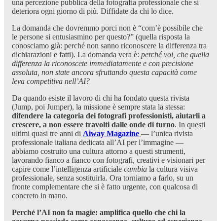
una percezione pubblica della fotografia professionale che si
deteriora ogni giorno di più. Diffidate da chi lo dice.
La domanda che dovremmo porci non è “com’è possibile che
le persone si entusiasmino per questo?” (quella risposta la
conosciamo già: perché non sanno riconoscere la differenza tra
dichiarazioni e fatti). La domanda vera è:
perché voi, che quella
differenza la riconoscete immediatamente e con precisione
assoluta, non state ancora sfruttando questa capacità come
leva competitiva nell’AI?
Da quando esiste il lavoro di chi ha fondato questa rivista
(Jump, poi Jumper), la missione è sempre stata la stessa:
difendere la categoria dei fotografi professionisti, aiutarli a
crescere, a non essere travolti dalle onde di turno
. In questi
ultimi quasi tre anni di
Aiway Magazine
— l’unica rivista
professionale italiana dedicata all’AI per l’immagine —
abbiamo costruito una cultura attorno a questi strumenti,
lavorando fianco a fianco con fotografi, creativi e visionari per
capire come l’intelligenza artificiale
cambia
la cultura visiva
professionale, senza sostituirla. Ora torniamo a farlo, su un
fronte complementare che si è fatto urgente, con qualcosa di
concreto in mano.
Perché l’AI non fa magie: amplifica quello che chi la