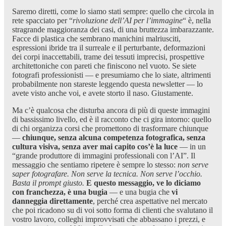
Saremo diretti, come lo siamo stati sempre: quello che circola in
rete spacciato per “
rivoluzione dell’AI per l’immagine
“ è, nella
stragrande maggioranza dei casi, di una bruttezza imbarazzante.
Facce di plastica che sembrano manichini malriusciti,
espressioni ibride tra il surreale e il perturbante, deformazioni
dei corpi inaccettabili, trame dei tessuti imprecisi, prospettive
architettoniche con pareti che finiscono nel vuoto. Se siete
fotografi professionisti — e presumiamo che lo siate, altrimenti
probabilmente non stareste leggendo questa newsletter — lo
avete visto anche voi, e avete storto il naso. Giustamente.
Ma c’è qualcosa che disturba ancora di più di queste immagini
di bassissimo livello, ed è il racconto che ci gira intorno: quello
di chi organizza corsi che promettono di trasformare chiunque
—
chiunque, senza alcuna competenza fotografica, senza
cultura visiva, senza aver mai capito cos’è la luce
— in un
“grande produttore di immagini professionali con l’AI”. Il
messaggio che sentiamo ripetere è sempre lo stesso:
non serve
saper fotografare. Non serve la tecnica. Non serve l’occhio.
Basta il prompt giusto.
E questo messaggio, ve lo diciamo
con franchezza, è una bugia
— e una bugia che
vi
danneggia direttamente
, perché crea aspettative nel mercato
che poi ricadono su di voi sotto forma di clienti che svalutano il
vostro lavoro, colleghi improvvisati che abbassano i prezzi, e